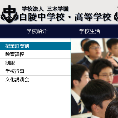
学校紹介
学校生活
学校紹介 >>
学校生活 >>
部活動 >>
白陵寮 >>
進学について >>
入学案内 >>
授業時間割
教育課程
校長あいさつ
授業時間割
部活動紹介
寮生活
進学の方針
生徒募集概要
制服
寮歌祭
教育方針
地域別生徒数
学校行事
学校行事
献立表
学園の環境
過去入試結果
文化講演会
よくある質問